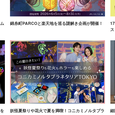
ム
錦糸町PARCOと楽天地を巡る謎解き企画が開催！
1
ス
を
妖怪夏祭りや花火で夏を満喫！コニカミノルタプラ
細