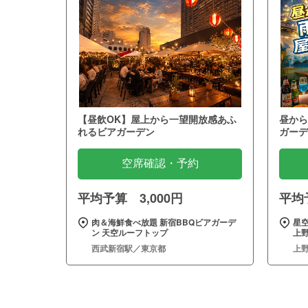
【昼飲OK】屋上から一望開放感あふ
昼から
れるビアガーデン
ガーデ
空席確認・予約
平均予算 3,000円
平均予
肉＆海鮮食べ放題 新宿BBQビアガーデ
星
ン 天空ルーフトップ
上野
西武新宿駅／東京都
上