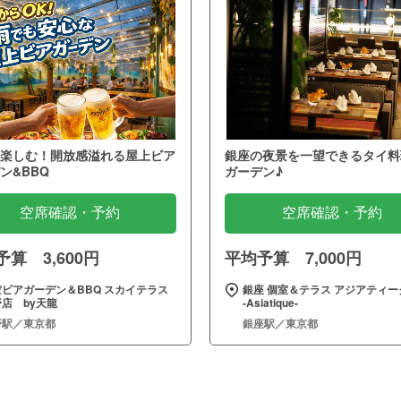
楽しむ！開放感溢れる屋上ビア
銀座の夜景を一望できるタイ料
ン&BBQ
ガーデン♪
空席確認・予約
空席確認・予約
算 3,600円
平均予算 7,000円
空ビアガーデン＆BBQ スカイテラス
銀座 個室＆テラス アジアティー
店 by天龍
‐Asiatique‐
野駅／東京都
銀座駅／東京都