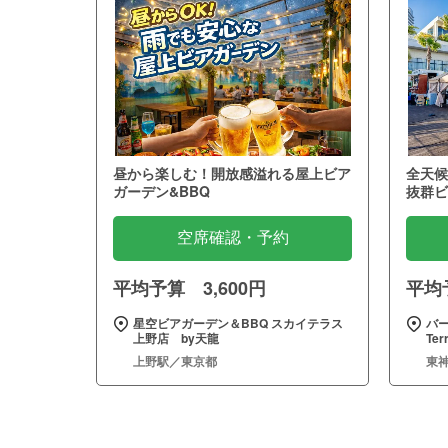
昼から楽しむ！開放感溢れる屋上ビア
全天候
ガーデン&BBQ
抜群ビ
空席確認・予約
平均予算 3,600円
平均予
星空ビアガーデン＆BBQ スカイテラス
バー
上野店 by天龍
Te
上野駅／東京都
東