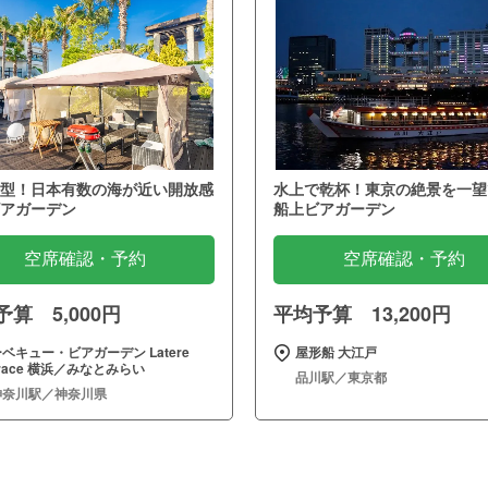
型！日本有数の海が近い開放感
水上で乾杯！東京の絶景を一望
アガーデン
船上ビアガーデン
空席確認・予約
空席確認・予約
算 5,000円
平均予算 13,200円
ベキュー・ビアガーデン Latere
屋形船 大江戸
rrace 横浜／みなとみらい
品川駅／東京都
神奈川駅／神奈川県