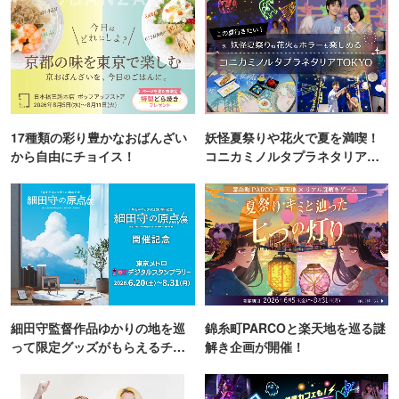
17種類の彩り豊かなおばんざい
妖怪夏祭りや花火で夏を満喫！
から自由にチョイス！
コニカミノルタプラネタリア
TOKYO
細田守監督作品ゆかりの地を巡
錦糸町PARCOと楽天地を巡る謎
って限定グッズがもらえるチャ
解き企画が開催！
ンス！