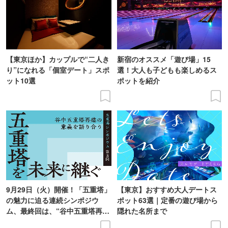
【東京ほか】カップルで“二人き
新宿のオススメ「遊び場」15
り”になれる「個室デート」スポ
選！大人も子どもも楽しめるス
ット10選
ポットを紹介
9月29日（火）開催！「五重塔」
【東京】おすすめ大人デートス
の魅力に迫る連続シンポジウ
ポット63選｜定番の遊び場から
ム、最終回は、“谷中五重塔再建
隠れた名所まで
の意義を語り合う”がテーマ