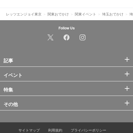
レッツエンジョイ東京
関東おでかけ
関東イベント
埼玉おでかけ
埼
Follow Us
記事
イベント
特集
その他
サイトマップ
利用規約
プライバシーポリシー