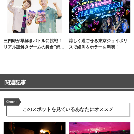
三四郎が早解きバトルに挑戦！
涼しく過ごせる東京ジョイポリ
リアル謎解きゲームの舞台"錦糸
スで絶叫＆ホラーを満喫！
町PARCO・楽天地"を巡る！
関連記事
Check!
このスポットを見ている
あなたにオススメ