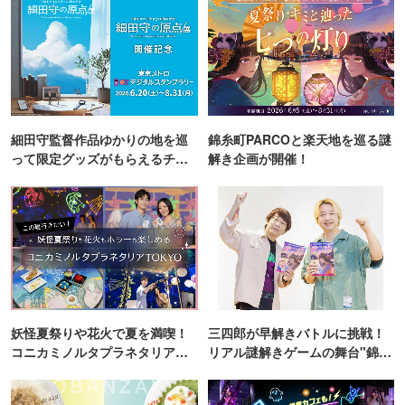
細田守監督作品ゆかりの地を巡
錦糸町PARCOと楽天地を巡る謎
って限定グッズがもらえるチャ
解き企画が開催！
ンス！
妖怪夏祭りや花火で夏を満喫！
三四郎が早解きバトルに挑戦！
コニカミノルタプラネタリア
リアル謎解きゲームの舞台"錦糸
TOKYO
町PARCO・楽天地"を巡る！