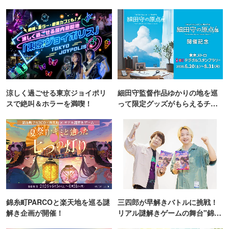
涼しく過ごせる東京ジョイポリ
細田守監督作品ゆかりの地を巡
スで絶叫＆ホラーを満喫！
って限定グッズがもらえるチャ
ンス！
錦糸町PARCOと楽天地を巡る謎
三四郎が早解きバトルに挑戦！
解き企画が開催！
リアル謎解きゲームの舞台"錦糸
町PARCO・楽天地"を巡る！