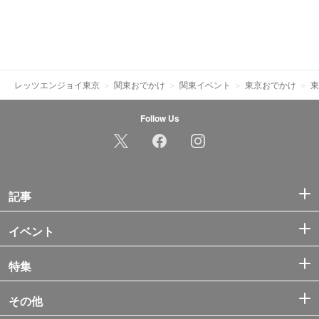
レッツエンジョイ東京
関東おでかけ
関東イベント
東京おでかけ
東
Follow Us
記事
イベント
特集
その他