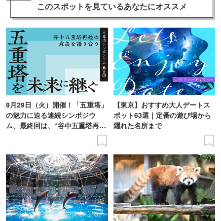
このスポットを見ている
あなたにオススメ
9月29日（火）開催！「五重塔」
【東京】おすすめ大人デートス
の魅力に迫る連続シンポジウ
ポット63選｜定番の遊び場から
ム、最終回は、“谷中五重塔再建
隠れた名所まで
の意義を語り合う”がテーマ