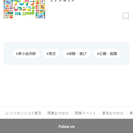
東小金井駅
東京
体験・遊び
公園・庭園
レッツエンジョイ東京
関東おでかけ
関東イベント
東京おでかけ
東
Follow Us