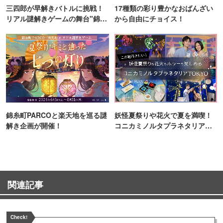
三四郎が早解きバトルに挑戦！
17種類の彩り豊かなおばんざい
リアル謎解きゲームの舞台"錦糸
から自由にチョイス！
町PARCO・楽天地"を巡る！
錦糸町PARCOと楽天地を巡る謎
妖怪夏祭りや花火で夏を満喫！
解き企画が開催！
コニカミノルタプラネタリア
TOKYO
関連記事
Check!