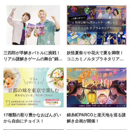
三四郎が早解きバトルに挑戦！
妖怪夏祭りや花火で夏を満喫！
リアル謎解きゲームの舞台"錦糸
コニカミノルタプラネタリア
町PARCO・楽天地"を巡る！
TOKYO
17種類の彩り豊かなおばんざい
錦糸町PARCOと楽天地を巡る謎
から自由にチョイス！
解き企画が開催！