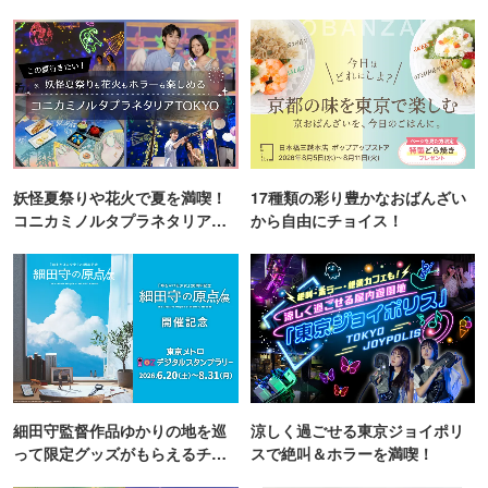
妖怪夏祭りや花火で夏を満喫！
17種類の彩り豊かなおばんざい
コニカミノルタプラネタリア
から自由にチョイス！
TOKYO
細田守監督作品ゆかりの地を巡
涼しく過ごせる東京ジョイポリ
って限定グッズがもらえるチャ
スで絶叫＆ホラーを満喫！
ンス！