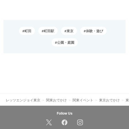
町田
町田駅
東京
体験・遊び
公園・庭園
レッツエンジョイ東京
関東おでかけ
関東イベント
東京おでかけ
東
Follow Us