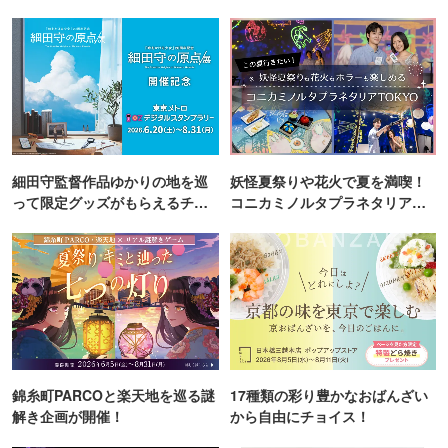
細田守監督作品ゆかりの地を巡
妖怪夏祭りや花火で夏を満喫！
って限定グッズがもらえるチャ
コニカミノルタプラネタリア
ンス！
TOKYO
錦糸町PARCOと楽天地を巡る謎
17種類の彩り豊かなおばんざい
解き企画が開催！
から自由にチョイス！