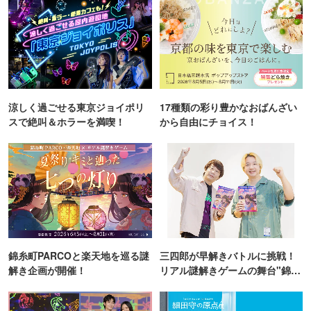
涼しく過ごせる東京ジョイポリ
17種類の彩り豊かなおばんざい
スで絶叫＆ホラーを満喫！
から自由にチョイス！
錦糸町PARCOと楽天地を巡る謎
三四郎が早解きバトルに挑戦！
解き企画が開催！
リアル謎解きゲームの舞台"錦糸
町PARCO・楽天地"を巡る！