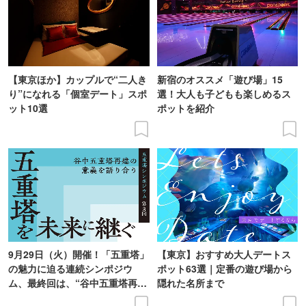
【東京ほか】カップルで“二人き
新宿のオススメ「遊び場」15
り”になれる「個室デート」スポ
選！大人も子どもも楽しめるス
ット10選
ポットを紹介
9月29日（火）開催！「五重塔」
【東京】おすすめ大人デートス
の魅力に迫る連続シンポジウ
ポット63選｜定番の遊び場から
ム、最終回は、“谷中五重塔再建
隠れた名所まで
の意義を語り合う”がテーマ