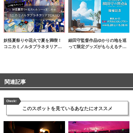
妖怪夏祭りや花火で夏を満喫！
細田守監督作品ゆかりの地を巡
コニカミノルタプラネタリア
って限定グッズがもらえるチャ
TOKYO
ンス！
関連記事
Check!
このスポットを見ている
あなたにオススメ