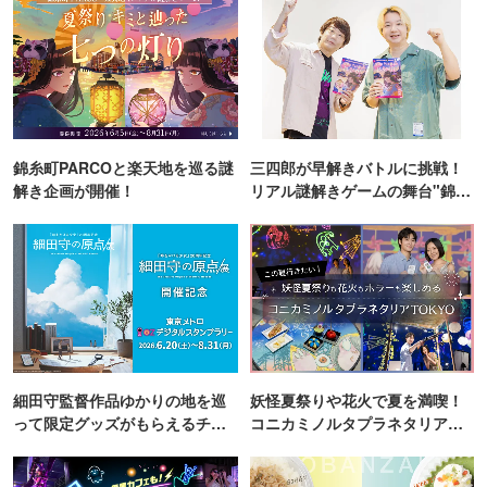
錦糸町PARCOと楽天地を巡る謎
三四郎が早解きバトルに挑戦！
解き企画が開催！
リアル謎解きゲームの舞台"錦糸
町PARCO・楽天地"を巡る！
細田守監督作品ゆかりの地を巡
妖怪夏祭りや花火で夏を満喫！
って限定グッズがもらえるチャ
コニカミノルタプラネタリア
ンス！
TOKYO