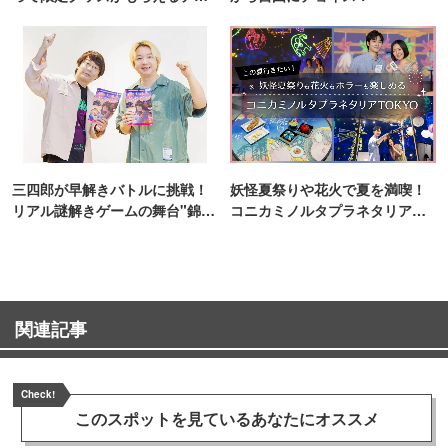
ンス！
三四郎が早解きバトルに挑戦！
妖怪夏祭りや花火で夏を満喫！
リアル謎解きゲームの舞台"錦糸
コニカミノルタプラネタリア
町PARCO・楽天地"を巡る！
TOKYO
関連記事
Check!
このスポットを見ている
あなたにオススメ