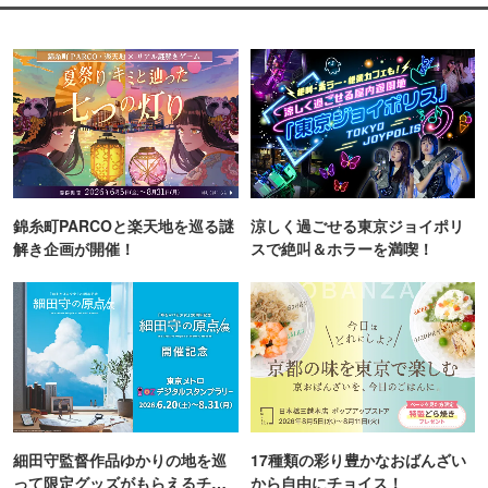
錦糸町PARCOと楽天地を巡る謎
涼しく過ごせる東京ジョイポリ
解き企画が開催！
スで絶叫＆ホラーを満喫！
細田守監督作品ゆかりの地を巡
17種類の彩り豊かなおばんざい
って限定グッズがもらえるチャ
から自由にチョイス！