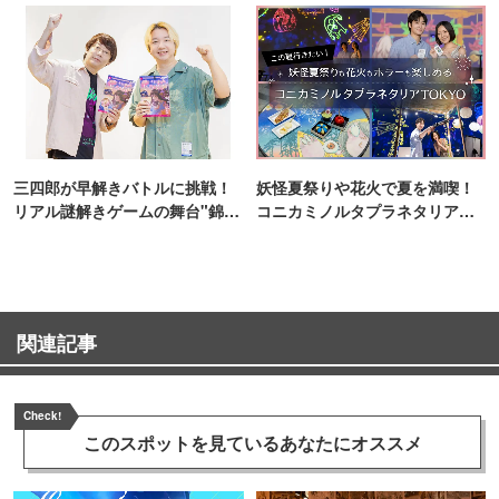
三四郎が早解きバトルに挑戦！
妖怪夏祭りや花火で夏を満喫！
リアル謎解きゲームの舞台"錦糸
コニカミノルタプラネタリア
町PARCO・楽天地"を巡る！
TOKYO
関連記事
Check!
このスポットを見ている
あなたにオススメ