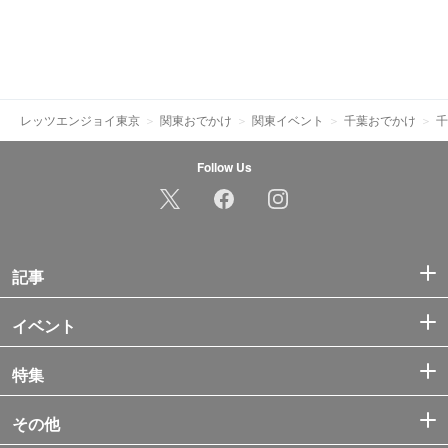
レッツエンジョイ東京
関東おでかけ
関東イベント
千葉おでかけ
千
Follow Us
記事
イベント
特集
その他