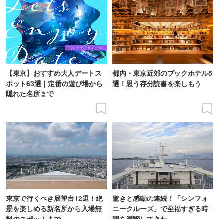
【東京】おすすめ大人デートス
都内・東京近郊のブックホテル5
ポット63選｜定番の遊び場から
選！思う存分読書を楽しもう
隠れた名所まで
東京で行くべき展望台12選！絶
驚きと感動の連続！「シンフォ
景を楽しめる新名所から入場無
ニークルーズ」で至福すぎる時
料のスポットまで
間を満喫してきた