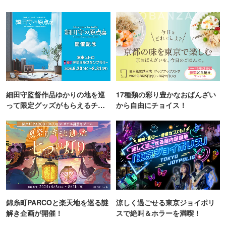
細田守監督作品ゆかりの地を巡
17種類の彩り豊かなおばんざい
って限定グッズがもらえるチャ
から自由にチョイス！
ンス！
錦糸町PARCOと楽天地を巡る謎
涼しく過ごせる東京ジョイポリ
解き企画が開催！
スで絶叫＆ホラーを満喫！