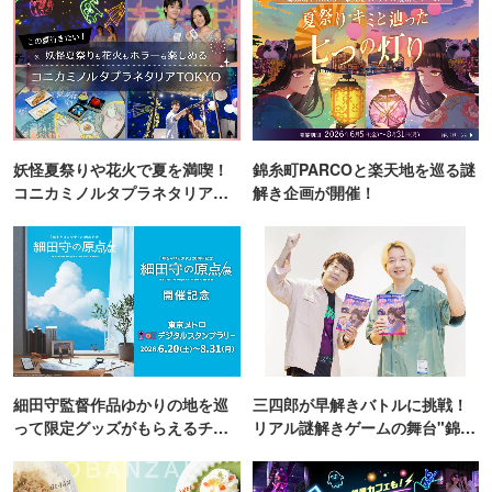
妖怪夏祭りや花火で夏を満喫！
錦糸町PARCOと楽天地を巡る謎
コニカミノルタプラネタリア
解き企画が開催！
TOKYO
細田守監督作品ゆかりの地を巡
三四郎が早解きバトルに挑戦！
って限定グッズがもらえるチャ
リアル謎解きゲームの舞台"錦糸
ンス！
町PARCO・楽天地"を巡る！