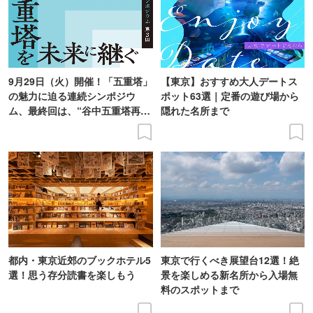
9月29日（火）開催！「五重塔」
【東京】おすすめ大人デートス
の魅力に迫る連続シンポジウ
ポット63選｜定番の遊び場から
ム、最終回は、“谷中五重塔再建
隠れた名所まで
の意義を語り合う”がテーマ
都内・東京近郊のブックホテル5
東京で行くべき展望台12選！絶
選！思う存分読書を楽しもう
景を楽しめる新名所から入場無
料のスポットまで