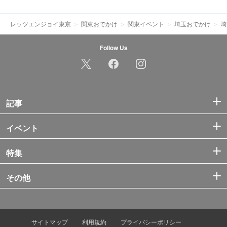
レッツエンジョイ東京
関東おでかけ
関東イベント
埼玉おでかけ
埼
Follow Us
記事
イベント
特集
その他
サイトマップ
利用規約
プライバシーポリシー