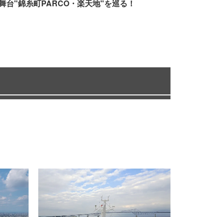
舞台"錦糸町PARCO・楽天地"を巡る！