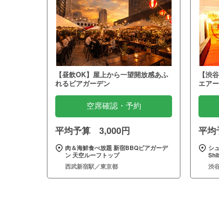
【昼飲OK】屋上から一望開放感あふ
【渋谷
れるビアガーデン
エアー
空席確認・予約
平均予算 3,000円
平均予
肉＆海鮮食べ放題 新宿BBQビアガーデ
シュ
ン 天空ルーフトップ
Sh
西武新宿駅／東京都
渋