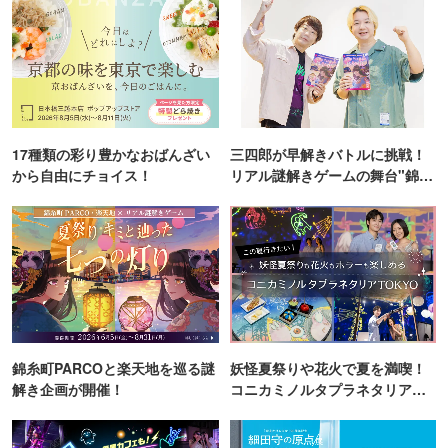
17種類の彩り豊かなおばんざい
三四郎が早解きバトルに挑戦！
から自由にチョイス！
リアル謎解きゲームの舞台"錦糸
町PARCO・楽天地"を巡る！
錦糸町PARCOと楽天地を巡る謎
妖怪夏祭りや花火で夏を満喫！
解き企画が開催！
コニカミノルタプラネタリア
TOKYO