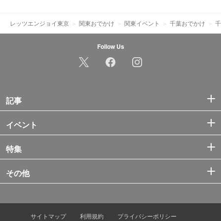
レッツエンジョイ東京
関東おでかけ
関東イベント
千葉おでかけ
千
Follow Us
記事
イベント
特集
その他
サイトマップ
利用規約
プライバシーポリシー