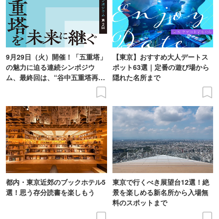
9月29日（火）開催！「五重塔」
【東京】おすすめ大人デートス
の魅力に迫る連続シンポジウ
ポット63選｜定番の遊び場から
ム、最終回は、“谷中五重塔再建
隠れた名所まで
の意義を語り合う”がテーマ
都内・東京近郊のブックホテル5
東京で行くべき展望台12選！絶
選！思う存分読書を楽しもう
景を楽しめる新名所から入場無
料のスポットまで