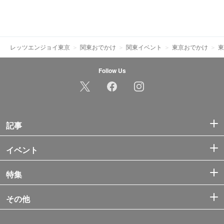
レッツエンジョイ東京
関東おでかけ
関東イベント
東京おでかけ
東
Follow Us
記事
イベント
特集
その他