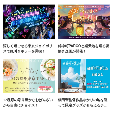
涼しく過ごせる東京ジョイポリ
錦糸町PARCOと楽天地を巡る謎
スで絶叫＆ホラーを満喫！
解き企画が開催！
17種類の彩り豊かなおばんざい
細田守監督作品ゆかりの地を巡
から自由にチョイス！
って限定グッズがもらえるチャ
ンス！