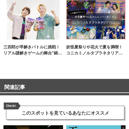
三四郎が早解きバトルに挑戦！
妖怪夏祭りや花火で夏を満喫！
リアル謎解きゲームの舞台"錦糸
コニカミノルタプラネタリア
町PARCO・楽天地"を巡る！
TOKYO
関連記事
Check!
このスポットを見ている
あなたにオススメ