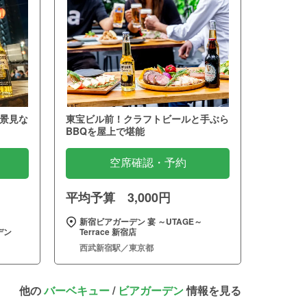
景見な
東宝ビル前！クラフトビールと手ぶら
BBQを屋上で堪能
空席確認・予約
平均予算 3,000円
新宿ビアガーデン 宴 ～UTAGE～
デン
Terrace 新宿店
西武新宿駅／東京都
他の
バーベキュー
/
ビアガーデン
情報を見る