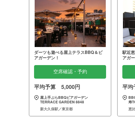
ダーツも遊べる屋上テラスBBQ＆ビ
駅近恵
アガーデン！
アガー
空席確認・予約
平均予算 5,000円
平均予
屋上手ぶらBBQビアガーデン
BB
TERRACE GARDEN 8848
寿T
新大久保駅／東京都
恵