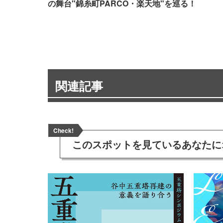
の舞台"錦糸町PARCO・楽天地"を巡る！
関連記事
Check!
このスポットを見ている
あなたに