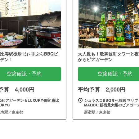
比寿駅徒歩1分×手ぶらBBQビ
大人数も！歌舞伎町タワーと夜
デン！
がらビアガーデン
空席確認・予約
空席確認・予約
算 4,000円
平均予算 2,000円
Qビアガーデン＆LUXURY個室 恵比
シュラスコBBQ食べ放題 マリブ
OKYO
MALIBU 新宿最大級のビアガー
比寿駅／東京都
新宿駅／東京都