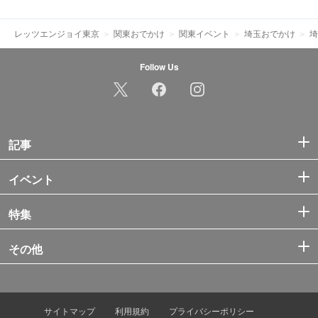
レッツエンジョイ東京
関東おでかけ
関東イベント
埼玉おでかけ
埼
Follow Us
記事
イベント
特集
その他
サイトマップ
利用規約
プライバシーポリシー