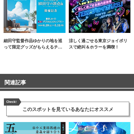
細田守監督作品ゆかりの地を巡
涼しく過ごせる東京ジョイポリ
って限定グッズがもらえるチャ
スで絶叫＆ホラーを満喫！
ンス！
関連記事
Check!
このスポットを見ている
あなたにオススメ