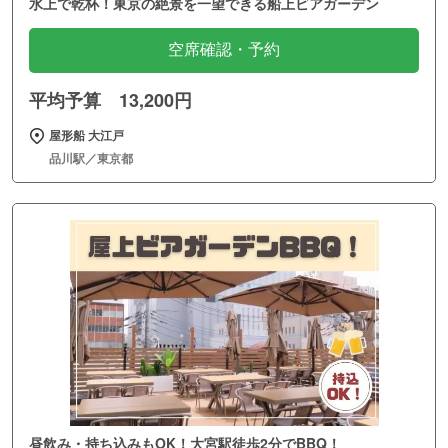
水上で乾杯！東京の絶景を一望できる船上ビアガーデン
空席確認・予約
平均予算 13,200円
屋形船 大江戸
品川駅／東京都
昼飲み・持ち込みもOK！大宮駅徒歩2分でBBQ！