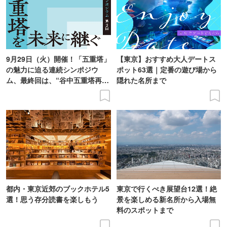
9月29日（火）開催！「五重塔」
【東京】おすすめ大人デートス
の魅力に迫る連続シンポジウ
ポット63選｜定番の遊び場から
ム、最終回は、“谷中五重塔再建
隠れた名所まで
の意義を語り合う”がテーマ
都内・東京近郊のブックホテル5
東京で行くべき展望台12選！絶
選！思う存分読書を楽しもう
景を楽しめる新名所から入場無
料のスポットまで