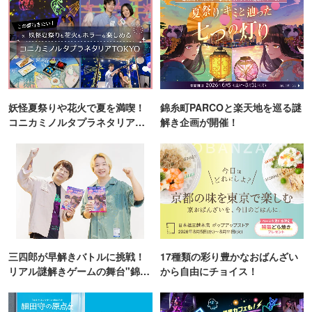
妖怪夏祭りや花火で夏を満喫！
錦糸町PARCOと楽天地を巡る謎
コニカミノルタプラネタリア
解き企画が開催！
TOKYO
三四郎が早解きバトルに挑戦！
17種類の彩り豊かなおばんざい
リアル謎解きゲームの舞台"錦糸
から自由にチョイス！
町PARCO・楽天地"を巡る！