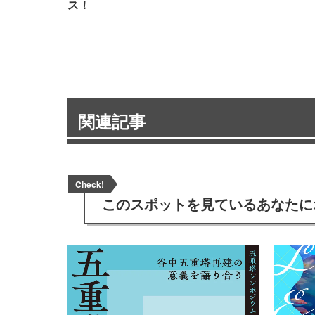
ス！
関連記事
Check!
このスポットを見ている
あなたに