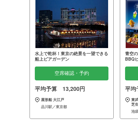
水上で乾杯！東京の絶景を一望できる
青空の
船上ビアガーデン
BBQ
空席確認・予約
平均予算 13,200円
平均予
屋形船 大江戸
東武
芝
品川駅／東京都
池