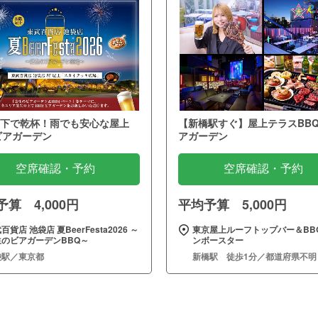
下で乾杯！雨でも安心な屋上
【新橋駅すぐ】屋上テラスBB
ビアガーデン
アガーデン
空席確認・予約
空席確認・予約
算 4,000円
平均予算 5,000円
百貨店 池袋店 夏BeerFesta2026 ～
東京屋上ルーフトップバー＆BBQ
生のビアガーデンBBQ～
ンボースター
袋駅／東京都
新橋駅 徒歩1分／都道府県不明