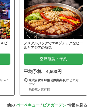
Q＆ビ
ノスタルジックでエキゾチックなビー
ルとアジアの熱気
空席確認・予約
平均予算 4,500円
 レイ
東武百貨店16階 池袋熱帯夜市 ビアガー
デン
池袋駅／東京都
他の
バーベキュー
/
ビアガーデン
情報を見る