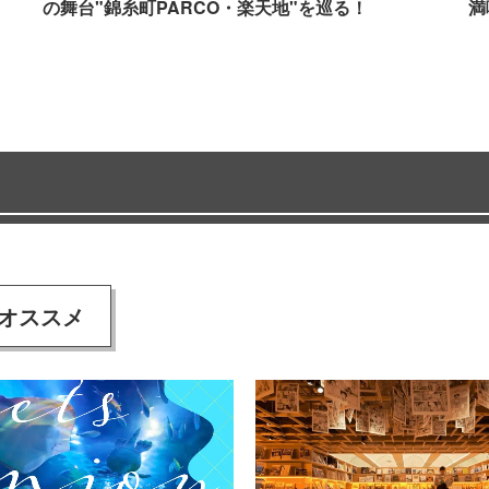
の舞台"錦糸町PARCO・楽天地"を巡る！
満
オススメ