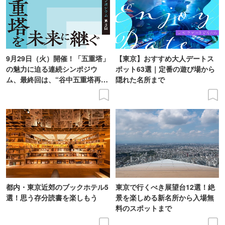
9月29日（火）開催！「五重塔」
【東京】おすすめ大人デートス
の魅力に迫る連続シンポジウ
ポット63選｜定番の遊び場から
ム、最終回は、“谷中五重塔再建
隠れた名所まで
の意義を語り合う”がテーマ
都内・東京近郊のブックホテル5
東京で行くべき展望台12選！絶
選！思う存分読書を楽しもう
景を楽しめる新名所から入場無
料のスポットまで