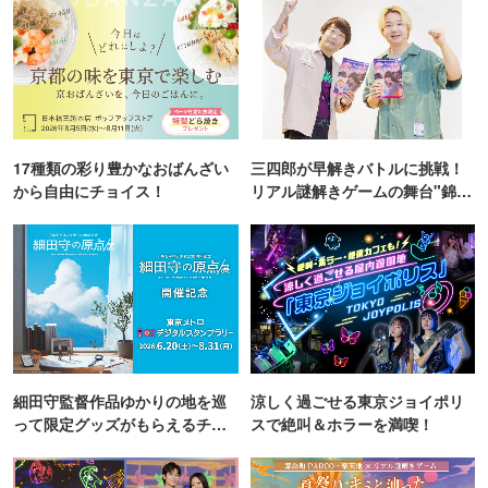
17種類の彩り豊かなおばんざい
三四郎が早解きバトルに挑戦！
から自由にチョイス！
リアル謎解きゲームの舞台"錦糸
町PARCO・楽天地"を巡る！
細田守監督作品ゆかりの地を巡
涼しく過ごせる東京ジョイポリ
って限定グッズがもらえるチャ
スで絶叫＆ホラーを満喫！
ンス！