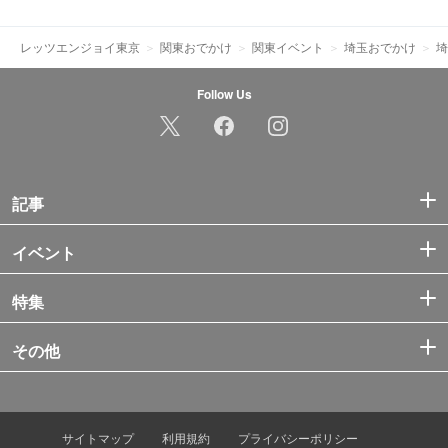
レッツエンジョイ東京
関東おでかけ
関東イベント
埼玉おでかけ
埼
Follow Us
記事
イベント
特集
その他
サイトマップ
利用規約
プライバシーポリシー