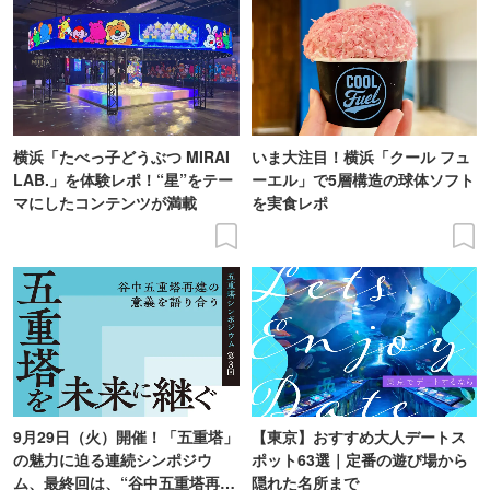
横浜「たべっ子どうぶつ MIRAI
いま大注目！横浜「クール フュ
LAB.」を体験レポ！“星”をテー
ーエル」で5層構造の球体ソフト
マにしたコンテンツが満載
を実食レポ
9月29日（火）開催！「五重塔」
【東京】おすすめ大人デートス
の魅力に迫る連続シンポジウ
ポット63選｜定番の遊び場から
ム、最終回は、“谷中五重塔再建
隠れた名所まで