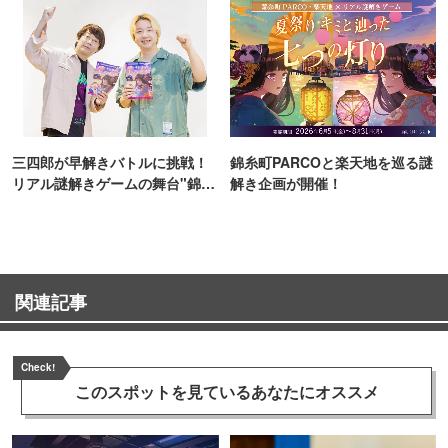
三四郎が早解きバトルに挑戦！
錦糸町PARCOと楽天地を巡る謎
リアル謎解きゲームの舞台"錦糸
解き企画が開催！
町PARCO・楽天地"を巡る！
関連記事
Check!
このスポットを見ている
あなたにオススメ