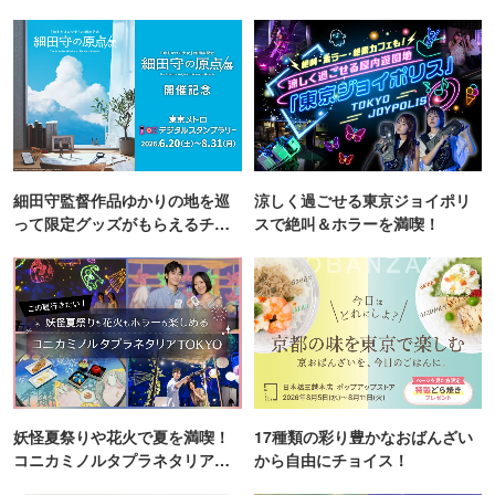
細田守監督作品ゆかりの地を巡
涼しく過ごせる東京ジョイポリ
って限定グッズがもらえるチャ
スで絶叫＆ホラーを満喫！
ンス！
妖怪夏祭りや花火で夏を満喫！
17種類の彩り豊かなおばんざい
コニカミノルタプラネタリア
から自由にチョイス！
TOKYO