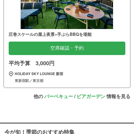
圧巻スケールの屋上夜景×手ぶらBBQを堪能
空席確認・予約
平均予算 3,000円
HOLIDAY SKY LOUNGE 新宿
東新宿駅／東京都
他の
バーベキュー
/
ビアガーデン
情報を見る
今が旬！季節のおすすめ特集