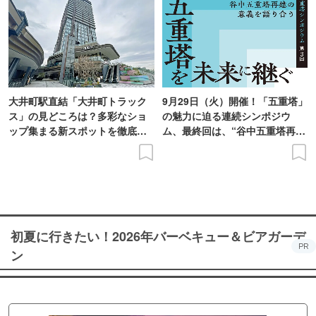
大井町駅直結「大井町トラック
9月29日（火）開催！「五重塔」
ス」の見どころは？多彩なショ
の魅力に迫る連続シンポジウ
ップ集まる新スポットを徹底解
ム、最終回は、“谷中五重塔再建
説
の意義を語り合う”がテーマ
初夏に行きたい！2026年バーベキュー＆ビアガーデ
PR
ン