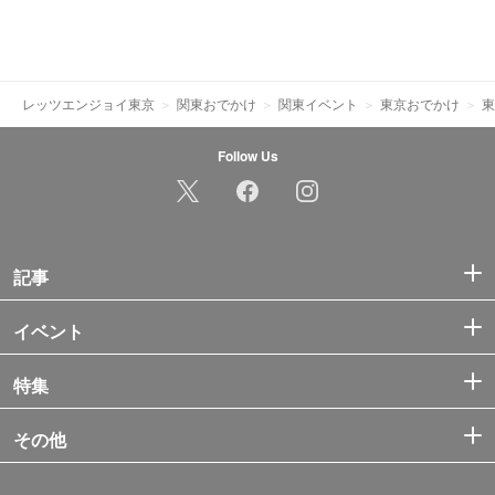
レッツエンジョイ東京
関東おでかけ
関東イベント
東京おでかけ
東
Follow Us
記事
イベント
特集
その他