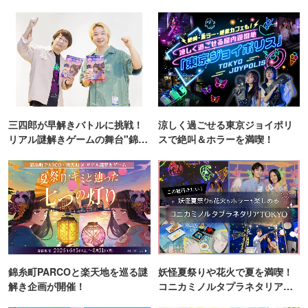
三四郎が早解きバトルに挑戦！
涼しく過ごせる東京ジョイポリ
リアル謎解きゲームの舞台"錦糸
スで絶叫＆ホラーを満喫！
町PARCO・楽天地"を巡る！
錦糸町PARCOと楽天地を巡る謎
妖怪夏祭りや花火で夏を満喫！
解き企画が開催！
コニカミノルタプラネタリア
TOKYO