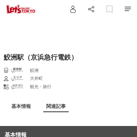
鮫洲駅（京浜急行電鉄）
鮫洲
大井町
観光・旅行
基本情報
関連記事
基本情報