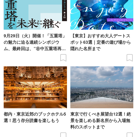
9月29日（火）開催！「五重塔」
【東京】おすすめ大人デートス
の魅力に迫る連続シンポジウ
ポット63選｜定番の遊び場から
ム、最終回は、“谷中五重塔再建
隠れた名所まで
の意義を語り合う”がテーマ
都内・東京近郊のブックホテル5
東京で行くべき展望台12選！絶
選！思う存分読書を楽しもう
景を楽しめる新名所から入場無
料のスポットまで