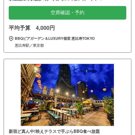
空席確認・予約
平均予算 4,000円
BBQビアガーデン＆LUXURY個室 恵比寿TOKYO
恵比寿駅／東京都
新宿ど真ん中!映えテラスで手ぶらBBQ食べ放題