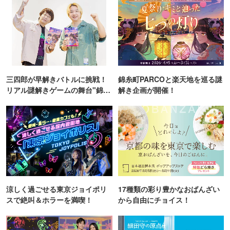
三四郎が早解きバトルに挑戦！
錦糸町PARCOと楽天地を巡る謎
リアル謎解きゲームの舞台"錦糸
解き企画が開催！
町PARCO・楽天地"を巡る！
涼しく過ごせる東京ジョイポリ
17種類の彩り豊かなおばんざい
スで絶叫＆ホラーを満喫！
から自由にチョイス！