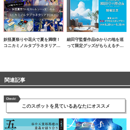
妖怪夏祭りや花火で夏を満喫！
細田守監督作品ゆかりの地を巡
コニカミノルタプラネタリア
って限定グッズがもらえるチャ
TOKYO
ンス！
関連記事
Check!
このスポットを見ている
あなたにオススメ