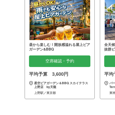
昼から楽しむ！開放感溢れる屋上ビア
全天候
ガーデン&BBQ
抜群ビ
空席確認・予約
平均予算 3,600円
平均予
星空ビアガーデン＆BBQ スカイテラス
バー
上野店 by天龍
Te
上野駅／東京都
東