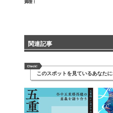
満喫！
関連記事
Check!
このスポットを見ている
あなたに