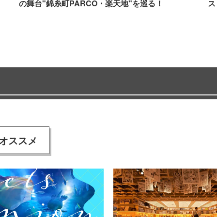
の舞台"錦糸町PARCO・楽天地"を巡る！
ス
オススメ