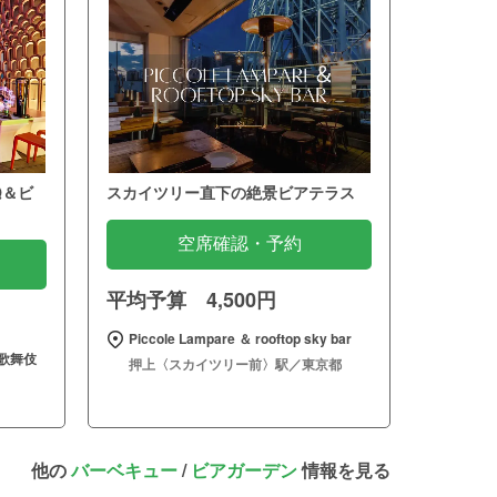
Q＆ビ
スカイツリー直下の絶景ビアテラス
空席確認・予約
平均予算 4,500円
Piccole Lampare ＆ rooftop sky bar
歌舞伎
押上〈スカイツリー前〉駅／東京都
他の
バーベキュー
/
ビアガーデン
情報を見る