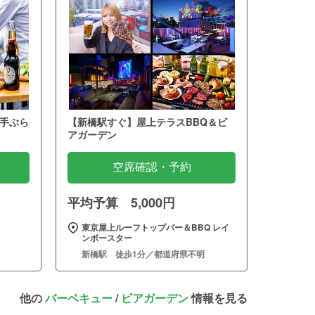
手ぶら
【新橋駅すぐ】屋上テラスBBQ＆ビ
アガーデン
空席確認・予約
平均予算 5,000円
～
東京屋上ルーフトップバー＆BBQ レイ
ンボースター
新橋駅 徒歩1分／都道府県不明
他の
バーベキュー
/
ビアガーデン
情報を見る