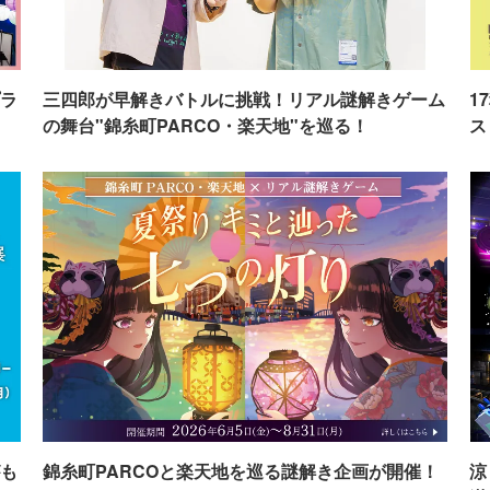
ラ
三四郎が早解きバトルに挑戦！リアル謎解きゲーム
1
の舞台"錦糸町PARCO・楽天地"を巡る！
ス
も
錦糸町PARCOと楽天地を巡る謎解き企画が開催！
涼