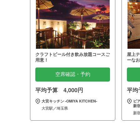
クラフトビール付き飲み放題コースご
屋上テ
用意！
ーなお
空席確認・予約
平均予算 4,000円
平均予
大宮キッチン ‐OMIYA KITCHEN‐
ビア
新
大宮駅／埼玉県
新