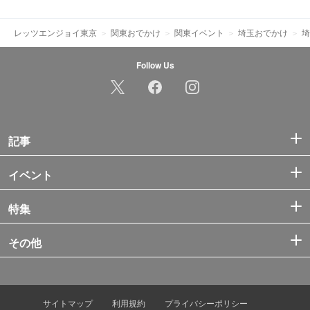
レッツエンジョイ東京
関東おでかけ
関東イベント
埼玉おでかけ
埼
Follow Us
記事
イベント
特集
その他
サイトマップ
利用規約
プライバシーポリシー