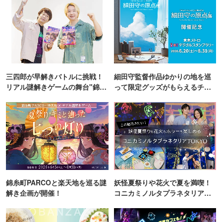
三四郎が早解きバトルに挑戦！
細田守監督作品ゆかりの地を巡
リアル謎解きゲームの舞台"錦糸
って限定グッズがもらえるチャ
町PARCO・楽天地"を巡る！
ンス！
錦糸町PARCOと楽天地を巡る謎
妖怪夏祭りや花火で夏を満喫！
解き企画が開催！
コニカミノルタプラネタリア
TOKYO