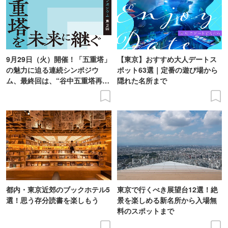
9月29日（火）開催！「五重塔」
【東京】おすすめ大人デートス
の魅力に迫る連続シンポジウ
ポット63選｜定番の遊び場から
ム、最終回は、“谷中五重塔再建
隠れた名所まで
の意義を語り合う”がテーマ
都内・東京近郊のブックホテル5
東京で行くべき展望台12選！絶
選！思う存分読書を楽しもう
景を楽しめる新名所から入場無
料のスポットまで