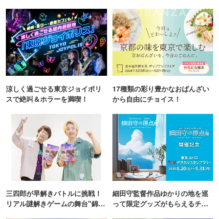
涼しく過ごせる東京ジョイポリ
17種類の彩り豊かなおばんざい
スで絶叫＆ホラーを満喫！
から自由にチョイス！
三四郎が早解きバトルに挑戦！
細田守監督作品ゆかりの地を巡
リアル謎解きゲームの舞台"錦糸
って限定グッズがもらえるチャ
町PARCO・楽天地"を巡る！
ンス！