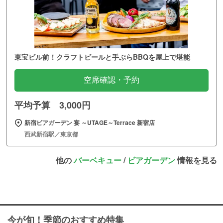
東宝ビル前！クラフトビールと手ぶらBBQを屋上で堪能
空席確認・予約
平均予算 3,000円
新宿ビアガーデン 宴 ～UTAGE～Terrace 新宿店
西武新宿駅／東京都
他の
バーベキュー
/
ビアガーデン
情報を見る
今が旬！季節のおすすめ特集