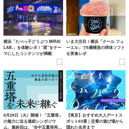
横浜「たべっ子どうぶつ MIRAI
いま大注目！横浜「クール フュ
LAB.」を体験レポ！“星”をテー
ーエル」で5層構造の球体ソフト
マにしたコンテンツが満載
を実食レポ
9月29日（火）開催！「五重塔」
【東京】おすすめ大人デートス
の魅力に迫る連続シンポジウ
ポット63選｜定番の遊び場から
ム、最終回は、“谷中五重塔再建
隠れた名所まで