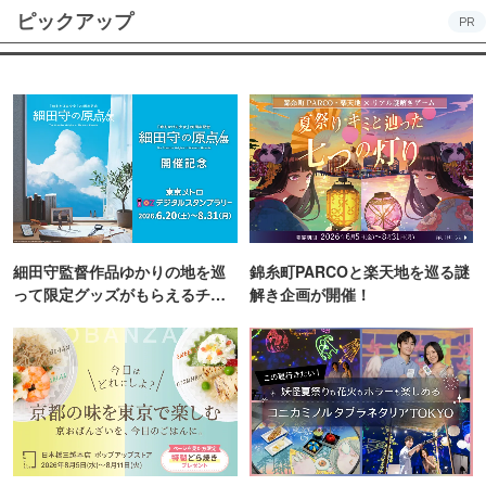
ピックアップ
PR
細田守監督作品ゆかりの地を巡
錦糸町PARCOと楽天地を巡る謎
って限定グッズがもらえるチャ
解き企画が開催！
ンス！