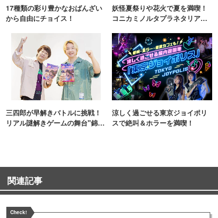
17種類の彩り豊かなおばんざい
妖怪夏祭りや花火で夏を満喫！
から自由にチョイス！
コニカミノルタプラネタリア
TOKYO
三四郎が早解きバトルに挑戦！
涼しく過ごせる東京ジョイポリ
リアル謎解きゲームの舞台"錦糸
スで絶叫＆ホラーを満喫！
町PARCO・楽天地"を巡る！
関連記事
Check!