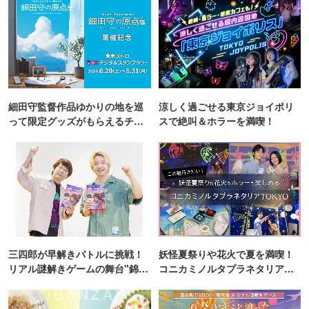
細田守監督作品ゆかりの地を巡
涼しく過ごせる東京ジョイポリ
って限定グッズがもらえるチャ
スで絶叫＆ホラーを満喫！
ンス！
三四郎が早解きバトルに挑戦！
妖怪夏祭りや花火で夏を満喫！
リアル謎解きゲームの舞台"錦糸
コニカミノルタプラネタリア
町PARCO・楽天地"を巡る！
TOKYO