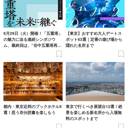
9月29日（火）開催！「五重塔」
【東京】おすすめ大人デートス
の魅力に迫る連続シンポジウ
ポット63選｜定番の遊び場から
ム、最終回は、“谷中五重塔再建
隠れた名所まで
の意義を語り合う”がテーマ
都内・東京近郊のブックホテル5
東京で行くべき展望台12選！絶
選！思う存分読書を楽しもう
景を楽しめる新名所から入場無
料のスポットまで