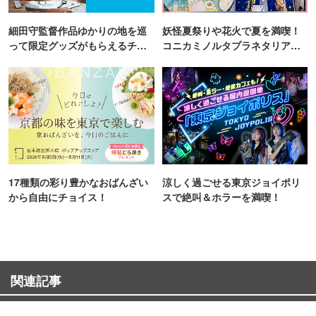
細田守監督作品ゆかりの地を巡
妖怪夏祭りや花火で夏を満喫！
って限定グッズがもらえるチャ
コニカミノルタプラネタリア
ンス！
TOKYO
17種類の彩り豊かなおばんざい
涼しく過ごせる東京ジョイポリ
から自由にチョイス！
スで絶叫＆ホラーを満喫！
関連記事