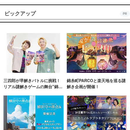
ピックアップ
PR
三四郎が早解きバトルに挑戦！
錦糸町PARCOと楽天地を巡る謎
リアル謎解きゲームの舞台"錦糸
解き企画が開催！
町PARCO・楽天地"を巡る！