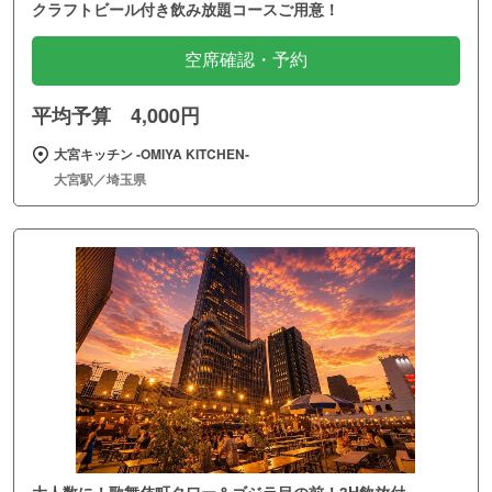
クラフトビール付き飲み放題コースご用意！
空席確認・予約
平均予算 4,000円
大宮キッチン ‐OMIYA KITCHEN‐
大宮駅／埼玉県
大人数に！歌舞伎町タワー＆ゴジラ目の前！3H飲放付