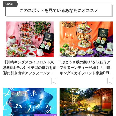
Check!
このスポットを見ている
あなたにオススメ
【川崎キングスカイフロント東
“ぶどう＆秋の実り”を味わうア
急REIホテル】イチゴの魅力を多
フタヌーンティー登場！「川崎
彩に引き出すアフタヌーンティ
キングスカイフロント東急REIホ
ー登場
テル」で