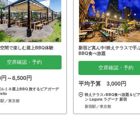
空間で楽しむ屋上BBQ体験
新宿ど真ん中!映えテラスで手
BBQ食べ放題
空席確認・予約
空席確認・予約
00円～8,500円
平均予算 3,000円
宿ルミネ屋上BBQ 旅するビアガーデ
ello
映えテラス×BBQ食べ放題＆ビ
ン Laguna ラグーナ 新宿
宿駅／東京都
新宿駅／東京都