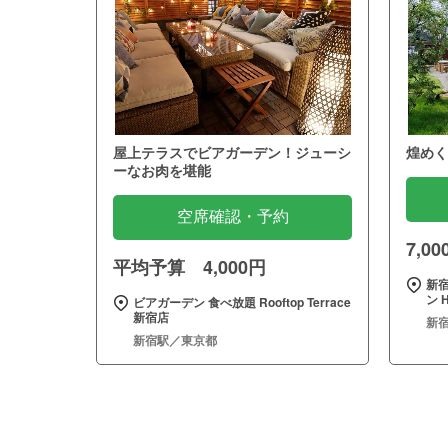
屋上テラスでビアガーデン！ジューシ
煌めく
ーなお肉を堪能
空席確認・予約
7,0
平均予算 4,000円
新
ン H
ビアガーデン 食べ放題 Rooftop Terrace
新宿店
新
新宿駅／東京都