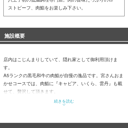
ストビーフ、肉鮨をお楽しみ下さい。
施設概要
店内はこじんまりしていて、隠れ家として御利用頂けま
す。
A5ランクの黒毛和牛の肉鮨が自慢の逸品です。宮さんおま
かせコースでは、肉鮨に『キャビア、いくら、雲丹』も載
せて、贅沢して頂きます。
お肉に合う日本酒も御用意しております。
続きを読む
完全予約制の為、他のお客様を気にせずにお食事を楽しん
で頂けます。
カジュアルな雰囲気で贅沢をして頂けますので、皆様の御