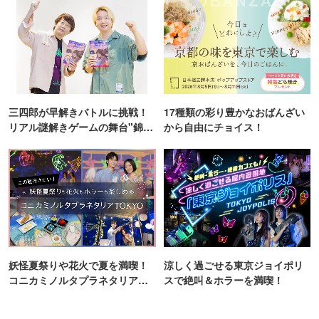
三四郎が早解きバトルに挑戦！
17種類の彩り豊かなおばんざい
リアル謎解きゲームの舞台"錦糸
から自由にチョイス！
町PARCO・楽天地"を巡る！
妖怪夏祭りや花火で夏を満喫！
涼しく過ごせる東京ジョイポリ
コニカミノルタプラネタリア
スで絶叫＆ホラーを満喫！
TOKYO