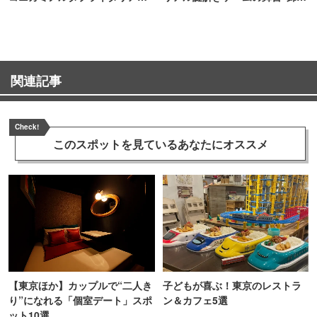
TOKYO
町PARCO・楽天地"を巡る！
関連記事
Check!
このスポットを見ている
あなたにオススメ
【東京ほか】カップルで“二人き
子どもが喜ぶ！東京のレストラ
り”になれる「個室デート」スポ
ン＆カフェ5選
ット10選