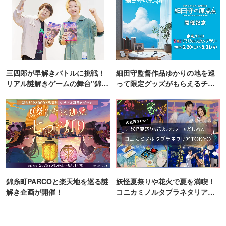
三四郎が早解きバトルに挑戦！
細田守監督作品ゆかりの地を巡
リアル謎解きゲームの舞台"錦糸
って限定グッズがもらえるチャ
町PARCO・楽天地"を巡る！
ンス！
錦糸町PARCOと楽天地を巡る謎
妖怪夏祭りや花火で夏を満喫！
解き企画が開催！
コニカミノルタプラネタリア
TOKYO