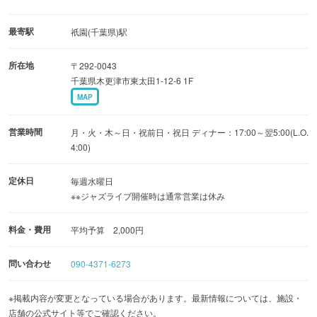
最寄駅
祇園(千葉県)駅
所在地
〒292-0043
千葉県木更津市東太田1-12-6 1F
MAP
営業時間
月・火・木～日・祝前日・祝日 ディナー：17:00～翌5:00(L.O.
4:00)
定休日
毎週水曜日
※※ジャズライブ開催時は通常営業は休み
料金・費用
平均予算 2,000円
問い合わせ
090-4371-6273
※掲載内容が変更となっている場合があります。最新情報については、施設・
店舗の公式サイト等でご確認ください。