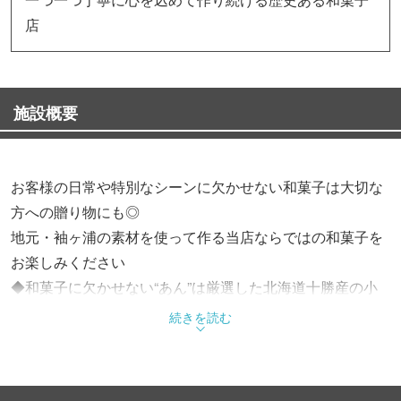
店
施設概要
お客様の日常や特別なシーンに欠かせない和菓子は大切な
方への贈り物にも◎
地元・袖ヶ浦の素材を使って作る当店ならではの和菓子を
お楽しみください
◆和菓子に欠かせない“あん”は厳選した北海道十勝産の小
豆のみを使用
続きを読む
こしあん、つぶあん、白あん、すべて自家製あんです。
◆記念日や特別な日の慶弔菓子
『紅白饅頭』は、寿などの定番やオリジナルの焼印も可能