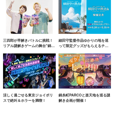
三四郎が早解きバトルに挑戦！
細田守監督作品ゆかりの地を巡
リアル謎解きゲームの舞台"錦糸
って限定グッズがもらえるチャ
町PARCO・楽天地"を巡る！
ンス！
涼しく過ごせる東京ジョイポリ
錦糸町PARCOと楽天地を巡る謎
スで絶叫＆ホラーを満喫！
解き企画が開催！