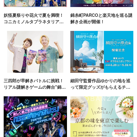
妖怪夏祭りや花火で夏を満喫！
錦糸町PARCOと楽天地を巡る謎
コニカミノルタプラネタリア
解き企画が開催！
TOKYO
三四郎が早解きバトルに挑戦！
細田守監督作品ゆかりの地を巡
リアル謎解きゲームの舞台"錦糸
って限定グッズがもらえるチャ
町PARCO・楽天地"を巡る！
ンス！