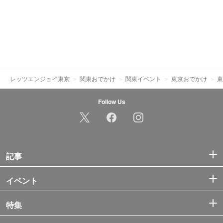
レッツエンジョイ東京
関東おでかけ
関東イベント
東京おでかけ
東
Follow Us
記事
イベント
特集