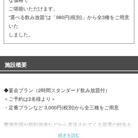
ご堪能いただけます。
“選べる飲み放題”は「980円(税別)」から全3種をご用意
いた
しました。
施設概要
◆宴会プラン（2時間スタンダード飲み放題付）
＜ご予約は2名様より＞
・定番プランなど 3,000円(税別)から全三種をご用意
豊洲市場や契約漁港などから直送されてくる厳選の鮮魚を
ふんだんに使った逸品料理をご提供！
続きを読む