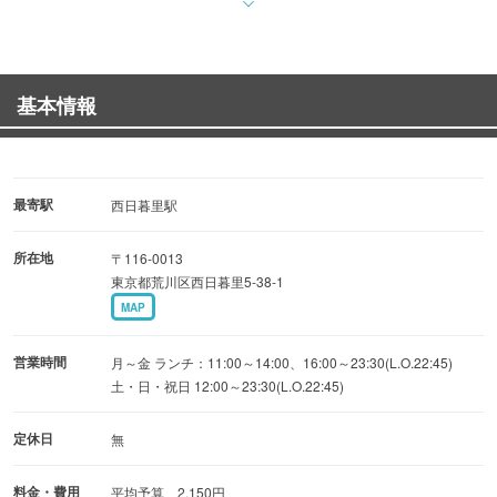
生ビールやサワーなど定番ドリンク（約48種）の飲み放題
付！
お酒も料理も心行くまでご満喫いただけます。
基本情報
◆おすすめ
大将こだわりの鮮魚料理をリーズナブルにお楽しみいただ
けます。
最寄駅
西日暮里駅
旬の魚介の美味しさをぜひ味わってください♪
所在地
〒116-0013
東京都荒川区西日暮里5-38-1
◆ドリンク
MAP
料理に合せてお楽しみいただけるお酒を45種以上取り揃
え！
営業時間
月～金 ランチ：11:00～14:00、16:00～23:30(L.O.22:45)
土・日・祝日 12:00～23:30(L.O.22:45)
◆店内
定休日
無
宴会スペース完備◎大人数から少人数まで、人数に応じて
対応可能です！
料金・費用
平均予算 2,150円