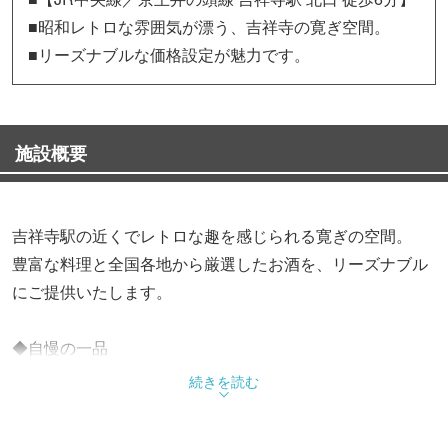
■昭和レトロな雰囲気が漂う、吉祥寺の寛ぎ空間。
■リーズナブルな価格設定が魅力です。
施設概要
吉祥寺駅の近くでレトロな趣を感じられる寛ぎの空間。
豊富な料理と全国各地から厳選したお酒を、リーズナブル
にご提供いたします。
◆自慢の一品
・自家製ハンバーグ … 650円（税込）
続きを読む
・手作りコロッケ … 490円（税込）