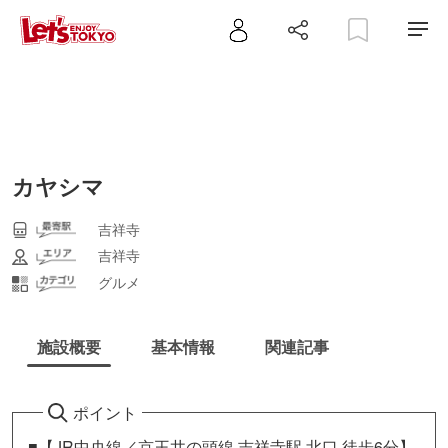
カヤシマ
吉祥寺
吉祥寺
グルメ
施設概要
基本情報
関連記事
ポイント
■【JR中央線／京王井の頭線 吉祥寺駅 北口 徒歩6分】