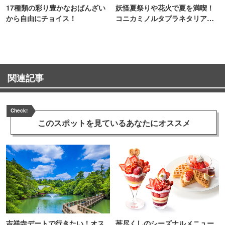
17種類の彩り豊かなおばんざい
妖怪夏祭りや花火で夏を満喫！
から自由にチョイス！
コニカミノルタプラネタリア
TOKYO
関連記事
Check!
このスポットを見ている
あなたにオススメ
吉祥寺デートで行きたい！オス
苺尽くしのシーズナルメニュー