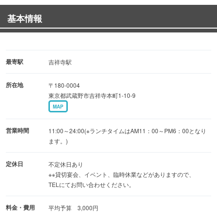
◆セットメニュー
基本情報
・オムライス … 単品：970円（税込）／セット：1,020円
（税込）
・ピラフ … 単品：970円（税込）／セット：1,020円
（税込）
最寄駅
吉祥寺駅
所在地
〒180-0004
店内はすべてソファー席で、落ち着いた雰囲気。
東京都武蔵野市吉祥寺本町1-10-9
壁に貼られたポスターや集められた雑貨が、懐かしくも心
MAP
地よい昭和の空気感を演出します。
営業時間
11:00～24:00(※ランチタイムはAM11：00～PM6：00となり
ます。)
定休日
不定休日あり
※※貸切宴会、イベント、臨時休業などがありますので、
TELにてお問い合わせください。
料金・費用
平均予算 3,000円