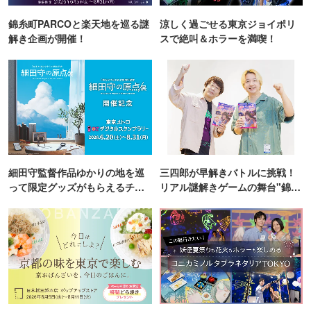
錦糸町PARCOと楽天地を巡る謎
涼しく過ごせる東京ジョイポリ
解き企画が開催！
スで絶叫＆ホラーを満喫！
細田守監督作品ゆかりの地を巡
三四郎が早解きバトルに挑戦！
って限定グッズがもらえるチャ
リアル謎解きゲームの舞台"錦糸
ンス！
町PARCO・楽天地"を巡る！