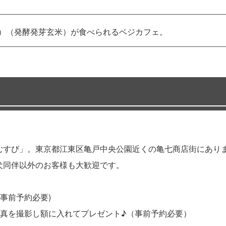
）（発酵発芽玄米）が食べられるベジカフェ。
e むすび」。東京都江東区亀戸中央公園近くの亀七商店街にあ
。犬同伴以外のお客様も大歓迎です。
事前予約必要)
真を撮影し額に入れてプレゼント♪（事前予約必要）