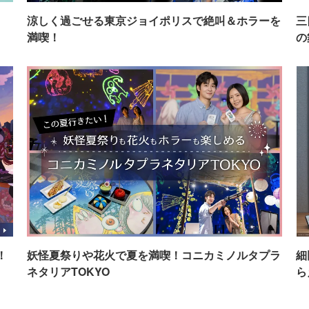
イ
涼しく過ごせる東京ジョイポリスで絶叫＆ホラーを
三
満喫！
の
！
妖怪夏祭りや花火で夏を満喫！コニカミノルタプラ
細
ネタリアTOKYO
ら