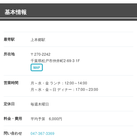
ださい。
基本情報
松戸でお寿司を食べるなら是非、鮨処菊よしで♪
最寄駅
上本郷駅
所在地
〒270-2242
千葉県松戸市仲井町2-69-3 1F
MAP
営業時間
月～水・金 ランチ：12:00～14:00
月～水・金～日 ディナー：17:00～23:00
定休日
毎週木曜日
料金・費用
平均予算 6,000円
問い合わせ
047-367-3369