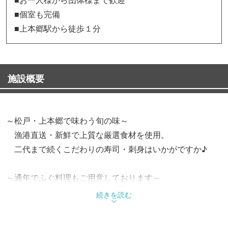
■個室も完備
■上本郷駅から徒歩１分
施設概要
～松戸・上本郷で味わう旬の味～
漁港直送・新鮮で上質な厳選食材を使用。
二代まで続くこだわりの寿司・刺身はいかがですか♪
～通年でふぐ料理もご用意しております～
古くから親交のある下関の漁港で獲れる新鮮なふぐをご
続きを読む
提供！
ご予約が必要となりますので、お気軽にお問い合わせく