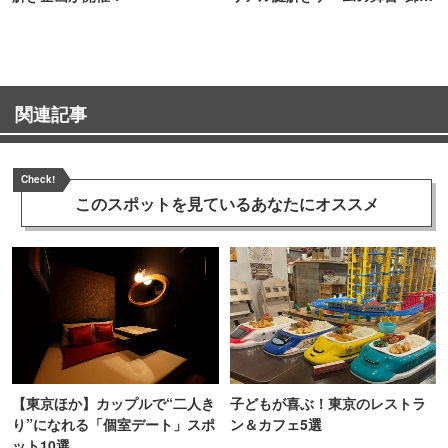
町PARCO・楽天地"を巡る！
関連記事
Check!
このスポットを見ている
あなたにオススメ
【東京ほか】カップルで“二人き
子どもが喜ぶ！東京のレストラ
り”になれる「個室デート」スポ
ン＆カフェ5選
ット10選