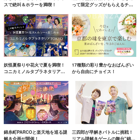
スで絶叫＆ホラーを満喫！
って限定グッズがもらえるチャ
ンス！
妖怪夏祭りや花火で夏を満喫！
17種類の彩り豊かなおばんざい
コニカミノルタプラネタリア
から自由にチョイス！
TOKYO
錦糸町PARCOと楽天地を巡る謎
三四郎が早解きバトルに挑戦！
解き企画が開催！
リアル謎解きゲームの舞台"錦糸