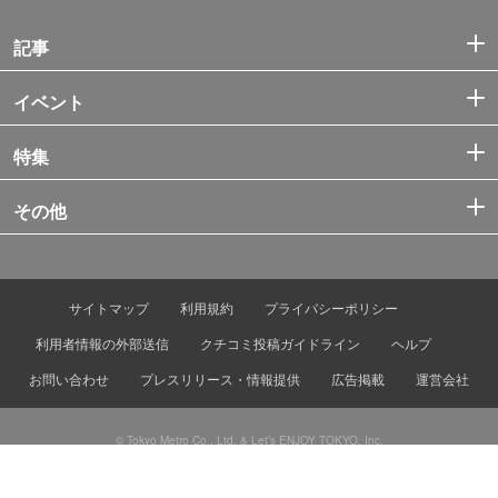
記事
イベント
特集
その他
サイトマップ
利用規約
プライバシーポリシー
利用者情報の外部送信
クチコミ投稿ガイドライン
ヘルプ
お問い合わせ
プレスリリース・情報提供
広告掲載
運営会社
© Tokyo Metro Co., Ltd. & Let’s ENJOY TOKYO, Inc.