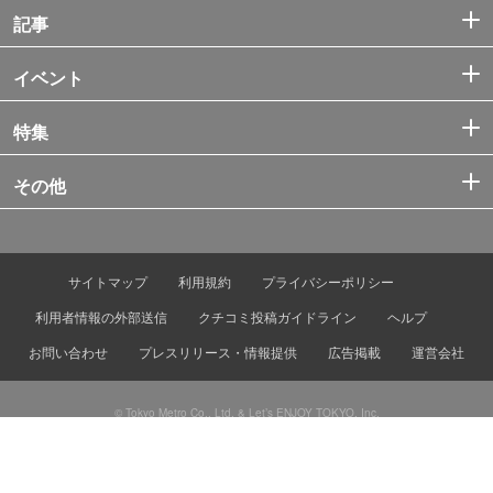
記事
イベント
特集
その他
サイトマップ
利用規約
プライバシーポリシー
利用者情報の外部送信
クチコミ投稿ガイドライン
ヘルプ
お問い合わせ
プレスリリース・情報提供
広告掲載
運営会社
© Tokyo Metro Co., Ltd. & Let’s ENJOY TOKYO, Inc.