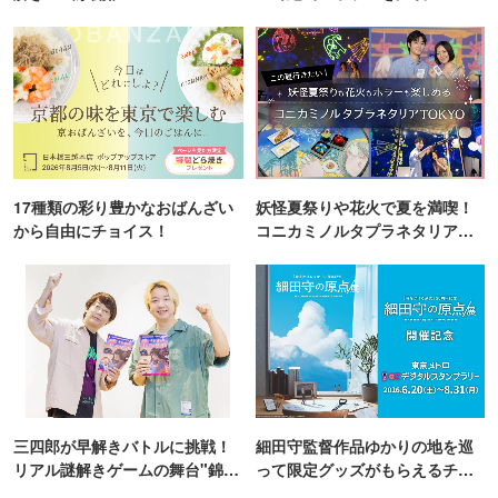
17種類の彩り豊かなおばんざい
妖怪夏祭りや花火で夏を満喫！
から自由にチョイス！
コニカミノルタプラネタリア
TOKYO
三四郎が早解きバトルに挑戦！
細田守監督作品ゆかりの地を巡
リアル謎解きゲームの舞台"錦糸
って限定グッズがもらえるチャ
町PARCO・楽天地"を巡る！
ンス！