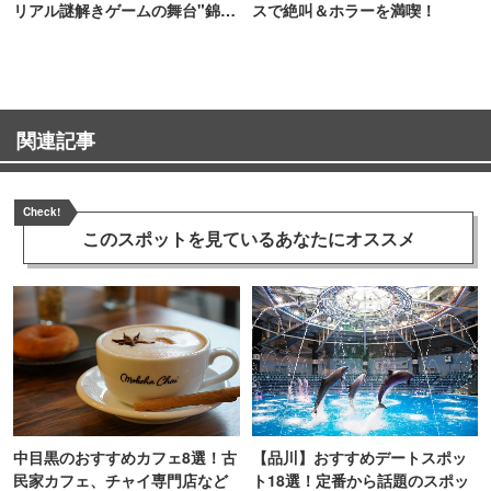
リアル謎解きゲームの舞台"錦糸
スで絶叫＆ホラーを満喫！
町PARCO・楽天地"を巡る！
関連記事
Check!
このスポットを見ている
あなたにオススメ
中目黒のおすすめカフェ8選！古
【品川】おすすめデートスポッ
民家カフェ、チャイ専門店など
ト18選！定番から話題のスポッ