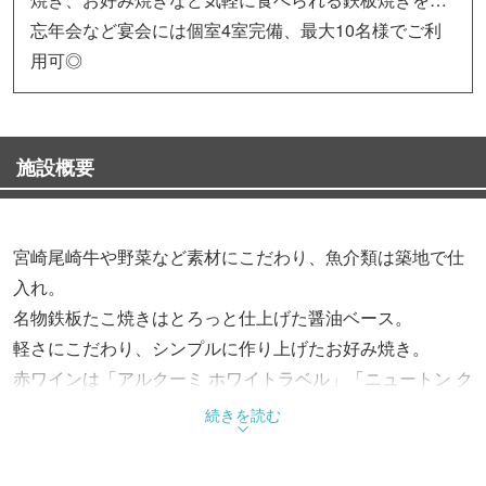
忘年会など宴会には個室4室完備、最大10名様でご利
用可◎
施設概要
宮崎尾崎牛や野菜など素材にこだわり、魚介類は築地で仕
入れ。
名物鉄板たこ焼きはとろっと仕上げた醤油ベース。
軽さにこだわり、シンプルに作り上げたお好み焼き。
赤ワインは「アルクーミ ホワイトラベル」「ニュートン ク
ラレット」「シャトーモーヴサンバルトン」などを揃え、
続きを読む
鉄板焼きに合う白ワインやスパークリングワインなどもご
用意。