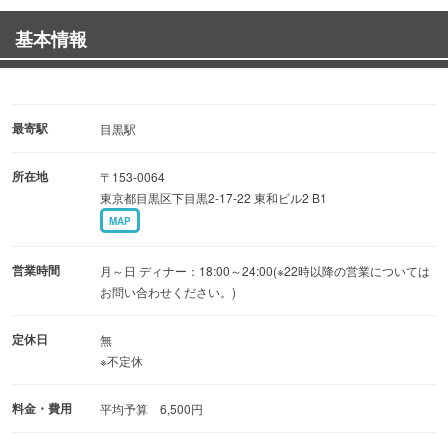
忘年会などのご宴会には個室4室完備。
基本情報
最大10名様ご利用可能◎
宴会コースも各ご用意ございます！
最寄駅
目黒駅
所在地
〒153-0064
東京都目黒区下目黒2-17-22 東和ビル2 B1
MAP
営業時間
月～日 ディナー：18:00～24:00(※22時以降の営業については
お問い合わせください。)
定休日
無
※不定休
料金・費用
平均予算 6,500円