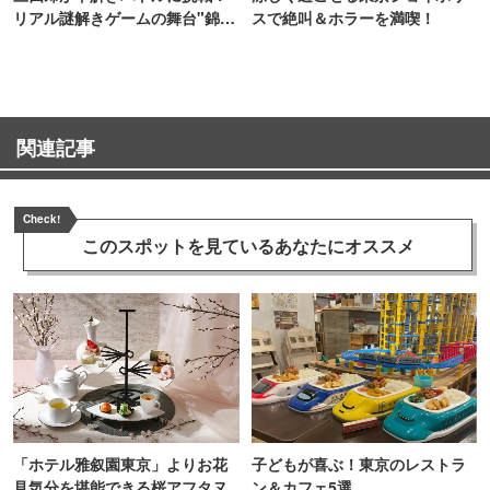
リアル謎解きゲームの舞台"錦糸
スで絶叫＆ホラーを満喫！
町PARCO・楽天地"を巡る！
関連記事
Check!
このスポットを見ている
あなたにオススメ
「ホテル雅叙園東京」よりお花
子どもが喜ぶ！東京のレストラ
見気分を堪能できる桜アフタヌ
ン＆カフェ5選