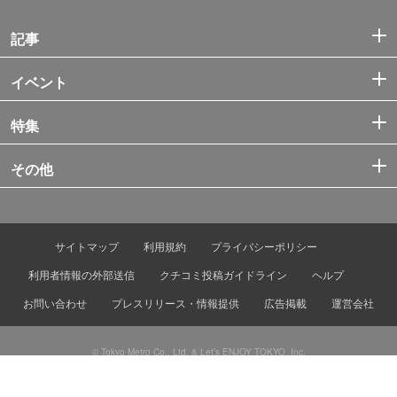
記事
イベント
特集
その他
サイトマップ
利用規約
プライバシーポリシー
利用者情報の外部送信
クチコミ投稿ガイドライン
ヘルプ
お問い合わせ
プレスリリース・情報提供
広告掲載
運営会社
© Tokyo Metro Co., Ltd. & Let’s ENJOY TOKYO, Inc.