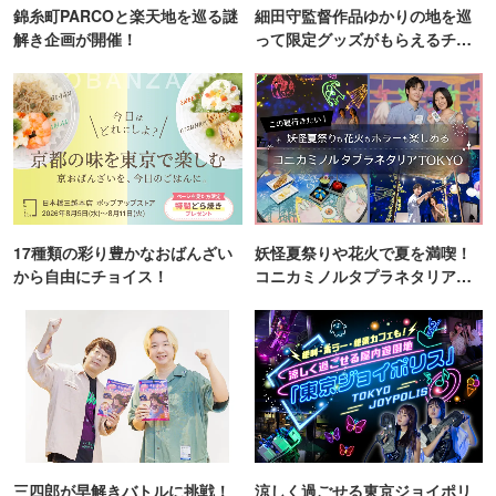
錦糸町PARCOと楽天地を巡る謎
細田守監督作品ゆかりの地を巡
解き企画が開催！
って限定グッズがもらえるチャ
ンス！
17種類の彩り豊かなおばんざい
妖怪夏祭りや花火で夏を満喫！
から自由にチョイス！
コニカミノルタプラネタリア
TOKYO
三四郎が早解きバトルに挑戦！
涼しく過ごせる東京ジョイポリ