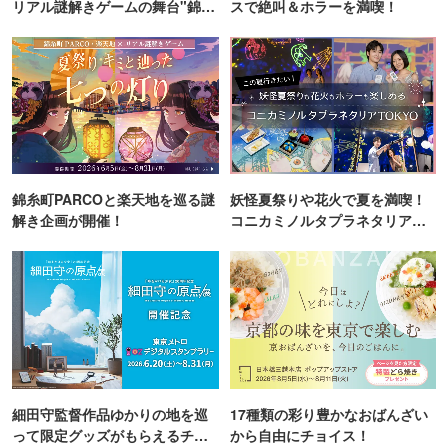
リアル謎解きゲームの舞台"錦糸
スで絶叫＆ホラーを満喫！
町PARCO・楽天地"を巡る！
錦糸町PARCOと楽天地を巡る謎
妖怪夏祭りや花火で夏を満喫！
解き企画が開催！
コニカミノルタプラネタリア
TOKYO
細田守監督作品ゆかりの地を巡
17種類の彩り豊かなおばんざい
って限定グッズがもらえるチャ
から自由にチョイス！