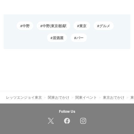
中野
中野(東京都)駅
東京
グルメ
居酒屋
バー
レッツエンジョイ東京
関東おでかけ
関東イベント
東京おでかけ
東
Follow Us