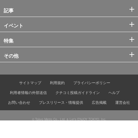
記事
イベント
特集
その他
サイトマップ
利用規約
プライバシーポリシー
利用者情報の外部送信
クチコミ投稿ガイドライン
ヘルプ
お問い合わせ
プレスリリース・情報提供
広告掲載
運営会社
© Tokyo Metro Co., Ltd. & Let’s ENJOY TOKYO, Inc.