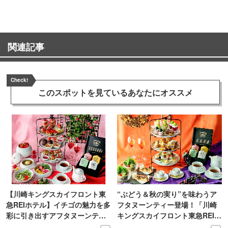
関連記事
Check!
このスポットを見ている
あなたにオススメ
【川崎キングスカイフロント東
“ぶどう＆秋の実り”を味わうア
急REIホテル】イチゴの魅力を多
フタヌーンティー登場！「川崎
彩に引き出すアフタヌーンティ
キングスカイフロント東急REIホ
ー登場
テル」で