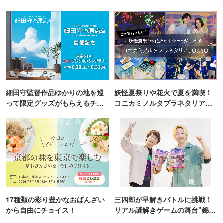
細田守監督作品ゆかりの地を巡
妖怪夏祭りや花火で夏を満喫！
って限定グッズがもらえるチャ
コニカミノルタプラネタリア
ンス！
TOKYO
17種類の彩り豊かなおばんざい
三四郎が早解きバトルに挑戦！
から自由にチョイス！
リアル謎解きゲームの舞台"錦糸
町PARCO・楽天地"を巡る！