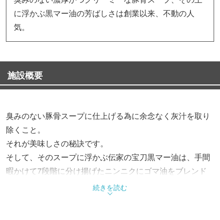
に浮かぶ黒マー油の芳ばしさは創業以来、不動の人
気。
施設概要
臭みのない豚骨スープに仕上げる為に余念なく灰汁を取り
除くこと。
それが美味しさの秘訣です。
そして、そのスープに浮かぶ伝家の宝刀黒マー油は、手間
暇かけて7段階に分け揚げたニンニクにゴマ油をブレンド
し、秘伝の製法で作られている為、他にはなかなかない芳
続きを読む
ばしさが醸し出されています。
麺に絡めてお召し上がりください。一層堪能していただけ