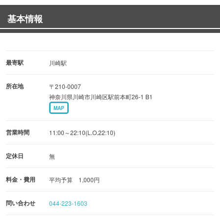
ることでしょう。
基本情報
至高の味を気持ち良く味わっていただけるよう、元気と笑
顔の接客を心がけています。
最寄駅
川崎駅
所在地
〒210-0007
神奈川県川崎市川崎区駅前本町26-1 B1
MAP
営業時間
11:00～22:10(L.O.22:10)
定休日
無
料金・費用
平均予算 1,000円
問い合わせ
044-223-1603