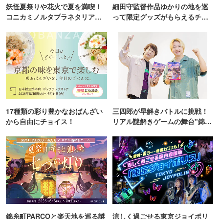
妖怪夏祭りや花火で夏を満喫！
細田守監督作品ゆかりの地を巡
コニカミノルタプラネタリア
って限定グッズがもらえるチャ
TOKYO
ンス！
17種類の彩り豊かなおばんざい
三四郎が早解きバトルに挑戦！
から自由にチョイス！
リアル謎解きゲームの舞台"錦糸
町PARCO・楽天地"を巡る！
錦糸町PARCOと楽天地を巡る謎
涼しく過ごせる東京ジョイポリ