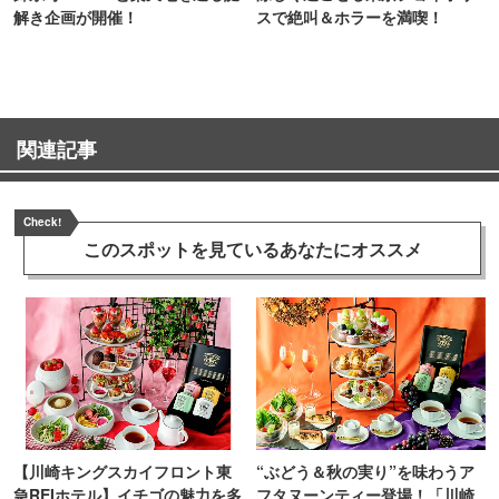
解き企画が開催！
スで絶叫＆ホラーを満喫！
関連記事
Check!
このスポットを見ている
あなたにオススメ
【川崎キングスカイフロント東
“ぶどう＆秋の実り”を味わうア
急REIホテル】イチゴの魅力を多
フタヌーンティー登場！「川崎