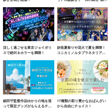
町PARCO・楽天地"を巡る！
涼しく過ごせる東京ジョイポリ
妖怪夏祭りや花火で夏を満喫！
スで絶叫＆ホラーを満喫！
コニカミノルタプラネタリア
TOKYO
細田守監督作品ゆかりの地を巡
17種類の彩り豊かなおばんざい
って限定グッズがもらえるチャ
から自由にチョイス！
ンス！