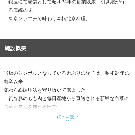
銀座にて老舗として昭和24年の創業以来、引き継がれ
る伝統の味。
東京ソラマチで味わう本格北京料理。
施設概要
当店のシンボルとなっている大ぶりの餃子は、昭和24年の
創業以来
変わらぬ調理法を守り抜いて来ました。
上質な豚のもも肉と毎日産地から直送される新鮮な白菜に
長葱と醤油を加え石臼で
約40分練ってできる餡（あん）を厚めの皮でくるみ、ジュ
続きを読む
ーシーに焼きあげます。
ニンニクなどの香味野菜を一切使用していないので臭いの