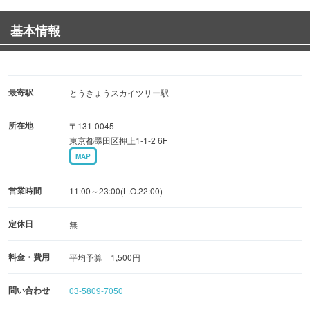
心配は無用。
基本情報
女性のお客様にも長年ご贔屓にして頂いております。
本格北京料理をぜひ一度お召し上がり下さい。
最寄駅
とうきょうスカイツリー駅
所在地
〒131-0045
東京都墨田区押上1-1-2 6F
MAP
営業時間
11:00～23:00(L.O.22:00)
定休日
無
料金・費用
平均予算 1,500円
問い合わせ
03-5809-7050