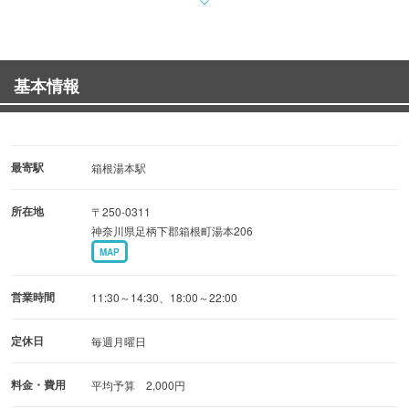
■料理■
牛タンの煮込み 1,900円（税込） 豚肉の生姜焼
き 1,000円（税込）
基本情報
ジャンボハンバーグ 1,000円（税込） お客様のお好み魚料
理 1,300円（税込）
■ランチ■
最寄駅
箱根湯本駅
特製！足柄牛ビーフシチュー 3,000円（税込）
所在地
〒250-0311
ビーフシチュー（オージービーフ）1,700円（税込）
神奈川県足柄下郡箱根町湯本206
ハヤシライス 1,000円（税込）
MAP
季節ごとに変わるセットのスープや、シェフが考案したド
営業時間
11:30～14:30、18:00～22:00
レッシングなど、
てを抜かず、心を込めて丁寧に作っています。
定休日
毎週月曜日
地元の方はもちろん、観光でのご来店も大歓迎！
料金・費用
平均予算 2,000円
美味しい洋食を、ぜひごゆっくりとご堪能ください。