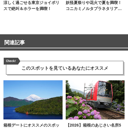
涼しく過ごせる東京ジョイポリ
妖怪夏祭りや花火で夏を満喫！
スで絶叫＆ホラーを満喫！
コニカミノルタプラネタリア
TOKYO
関連記事
Check!
このスポットを見ている
あなたにオススメ
箱根デートにオススメのスポッ
【2026】箱根のあじさい名所5