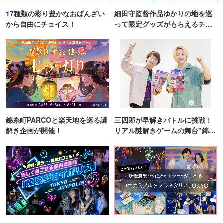
17種類の彩り豊かなおばんざい
細田守監督作品ゆかりの地を巡
から自由にチョイス！
って限定グッズがもらえるチャ
ンス！
錦糸町PARCOと楽天地を巡る謎
三四郎が早解きバトルに挑戦！
解き企画が開催！
リアル謎解きゲームの舞台"錦糸
町PARCO・楽天地"を巡る！