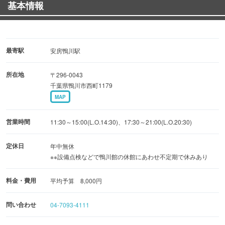
基本情報
【ディナー和食】
・房州御膳 …3,780円（税込）
・伊勢海老お造り…3,240円（税込）
・会席コース …6,480円（税込）～
最寄駅
安房鴨川駅
所在地
〒296-0043
【ランチ】
千葉県鴨川市西町1179
・豪華ランチ御膳 …2,500円（税込）
MAP
・かずさ和牛のステーキ重…2,000円（税込）
・お子様ランチ …1,645円（税込）
営業時間
11:30～15:00(L.O.14:30)、17:30～21:00(L.O.20:30)
豊富にメニューをご用意しておりますので、お好きなメニ
定休日
年中無休
※※設備点検などで鴨川館の休館にあわせ不定期で休みあり
ューでごゆっくりとお寛ぎください。
四季折々の食材を、ご家族やご友人などとご一緒にお楽し
料金・費用
平均予算 8,000円
みくださいませ。
問い合わせ
04-7093-4111