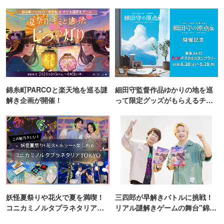
錦糸町PARCOと楽天地を巡る謎
細田守監督作品ゆかりの地を巡
解き企画が開催！
って限定グッズがもらえるチャ
ンス！
妖怪夏祭りや花火で夏を満喫！
三四郎が早解きバトルに挑戦！
コニカミノルタプラネタリア
リアル謎解きゲームの舞台"錦糸
TOKYO
町PARCO・楽天地"を巡る！