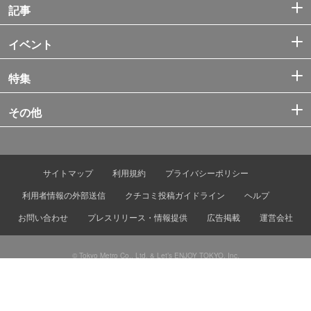
記事
イベント
特集
その他
サイトマップ
利用規約
プライバシーポリシー
利用者情報の外部送信
クチコミ投稿ガイドライン
ヘルプ
お問い合わせ
プレスリリース・情報提供
広告掲載
運営会社
© Tokyo Metro Co., Ltd. & Let’s ENJOY TOKYO, Inc.