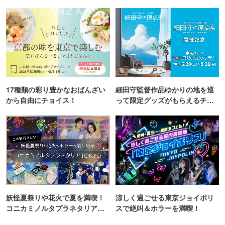
町PARCO・楽天地"を巡る！
17種類の彩り豊かなおばんざい
細田守監督作品ゆかりの地を巡
から自由にチョイス！
って限定グッズがもらえるチャ
ンス！
妖怪夏祭りや花火で夏を満喫！
涼しく過ごせる東京ジョイポリ
コニカミノルタプラネタリア
スで絶叫＆ホラーを満喫！
TOKYO