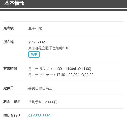
基本情報
本場のピッツァと非常に合う洋酒を多数御用意致しており
ます！！
当店では、味だけではなく料理を作る工程をすべて見るこ
最寄駅
北千住駅
とが可能です！！
所在地
〒120-0026
パフォーマンスで満足頂きたいだけではなく、
東京都足立区千住旭町3-13
皆様に安心して頂きたいという思いで御提供させて頂いて
MAP
おります！！
是非、ピッツァと洋酒で本場のお味を御堪能下さいま
営業時間
月～土 ランチ：11:30～14:30(L.O.14:00)
せ！！！
月～土 ディナー：17:30～22:30(L.O.22:00)
定休日
毎週日曜日 祝日
料金・費用
平均予算 3,000円
問い合わせ
03-6873-3886